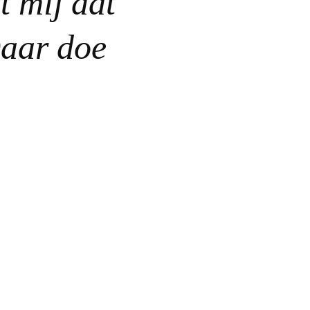
t mij dat
Daar doe