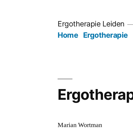
Ga
naar
Ergotherapie Leiden
de
Home
Ergotherapie
inhoud
Ergothera
Marian Wortman