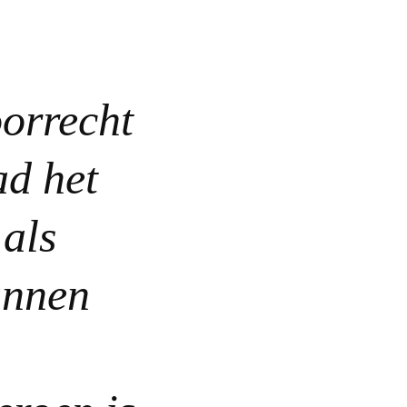
oorrecht
ad het
 als
unnen