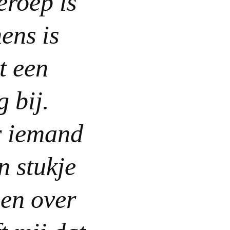
eroep is
ens is
t een
 bij.
r iemand
n stukje
gen over